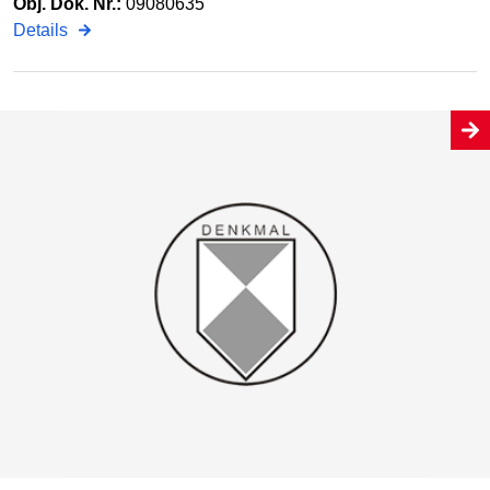
Obj. Dok. Nr.:
09080635
Details