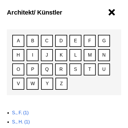
Architekt/ Künstler
A
B
C
D
E
F
G
H
I
J
K
L
M
N
O
P
Q
R
S
T
U
V
W
Y
Z
S., F. (1)
S., H. (1)