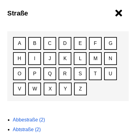
Straße
A
B
C
D
E
F
G
H
I
J
K
L
M
N
O
P
Q
R
S
T
U
V
W
X
Y
Z
Abbestraße (2)
Abtstraße (2)