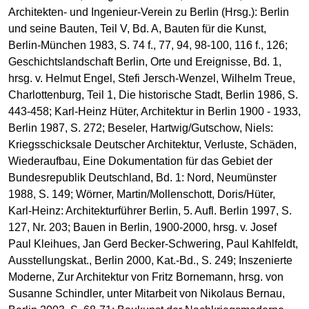
Architekten- und Ingenieur-Verein zu Berlin (Hrsg.): Berlin
und seine Bauten, Teil V, Bd. A, Bauten für die Kunst,
Berlin-München 1983, S. 74 f., 77, 94, 98-100, 116 f., 126;
Geschichtslandschaft Berlin, Orte und Ereignisse, Bd. 1,
hrsg. v. Helmut Engel, Stefi Jersch-Wenzel, Wilhelm Treue,
Charlottenburg, Teil 1, Die historische Stadt, Berlin 1986, S.
443-458; Karl-Heinz Hüter, Architektur in Berlin 1900 - 1933,
Berlin 1987, S. 272; Beseler, Hartwig/Gutschow, Niels:
Kriegsschicksale Deutscher Architektur, Verluste, Schäden,
Wiederaufbau, Eine Dokumentation für das Gebiet der
Bundesrepublik Deutschland, Bd. 1: Nord, Neumünster
1988, S. 149; Wörner, Martin/Mollenschott, Doris/Hüter,
Karl-Heinz: Architekturführer Berlin, 5. Aufl. Berlin 1997, S.
127, Nr. 203; Bauen in Berlin, 1900-2000, hrsg. v. Josef
Paul Kleihues, Jan Gerd Becker-Schwering, Paul Kahlfeldt,
Ausstellungskat., Berlin 2000, Kat.-Bd., S. 249; Inszenierte
Moderne, Zur Architektur von Fritz Bornemann, hrsg. von
Susanne Schindler, unter Mitarbeit von Nikolaus Bernau,