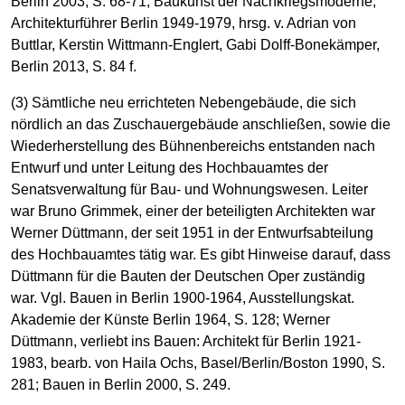
Berlin 2003, S. 68-71; Baukunst der Nachkriegsmoderne,
Architekturführer Berlin 1949-1979, hrsg. v. Adrian von
Buttlar, Kerstin Wittmann-Englert, Gabi Dolff-Bonekämper,
Berlin 2013, S. 84 f.
(3) Sämtliche neu errichteten Nebengebäude, die sich
nördlich an das Zuschauergebäude anschließen, sowie die
Wiederherstellung des Bühnenbereichs entstanden nach
Entwurf und unter Leitung des Hochbauamtes der
Senatsverwaltung für Bau- und Wohnungswesen. Leiter
war Bruno Grimmek, einer der beteiligten Architekten war
Werner Düttmann, der seit 1951 in der Entwurfsabteilung
des Hochbauamtes tätig war. Es gibt Hinweise darauf, dass
Düttmann für die Bauten der Deutschen Oper zuständig
war. Vgl. Bauen in Berlin 1900-1964, Ausstellungskat.
Akademie der Künste Berlin 1964, S. 128; Werner
Düttmann, verliebt ins Bauen: Architekt für Berlin 1921-
1983, bearb. von Haila Ochs, Basel/Berlin/Boston 1990, S.
281; Bauen in Berlin 2000, S. 249.