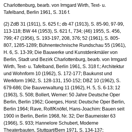
Charlottenburg, bearb. von Irmgard Wirth, Text- u.
Tafelband, Berlin 1961, S. 316 f.
(2) ZdB 31 (1911), S. 625 f.; db 47 (1913), S. 85-90, 97-99,
113-118; BW 44 (1953), S. 621 f., 734; (46) 1955, S. 456,
799; 47 (1956), S. 193-197, 208, 376; 52 (1961), S. 805-
807, 1285-1289; Bühnentechnische Rundschau 55 (1961),
H. 6, S. 13-39; Die Bauwerke und Kunstdenkmäler von
Berlin, Stadt und Bezirk Charlottenburg, bearb. von Irmgard
Wirth, Text- u. Tafelband, Berlin 1961, S. 318 f.; Architektur
und Wohnform 10 (1962), S. 172-177; Baukunst und
Werkform 1962, S. 128-131, 150-152; DBZ 10 (1962), S.
679-686; Die Bauverwaltung 11 (1962), H. 5, S. 6-13; 12
(1963), S. 508; Bollert, Werner: 50 Jahre Deutsche Oper
Berlin, Berlin 1962; Goerges, Horst: Deutsche Oper Berlin,
Berlin 1964; Rave, Rolf/Knöfel, Hans-Joachim: Bauen seit
1900 in Berlin, Berlin 1968, Nr. 32; Der Baumeister 63
(1966), S. 933; Hannelore Schubert, Moderne
Theaterbauten, Stuttgart/Bern 1971, S. 134-137;