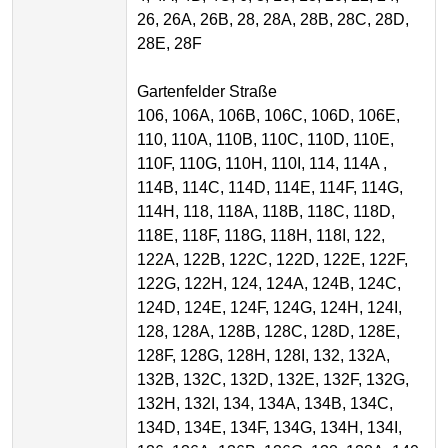
26, 26A, 26B, 28, 28A, 28B, 28C, 28D,
28E, 28F
Gartenfelder Straße
106, 106A, 106B, 106C, 106D, 106E,
110, 110A, 110B, 110C, 110D, 110E,
110F, 110G, 110H, 110I, 114, 114A ,
114B, 114C, 114D, 114E, 114F, 114G,
114H, 118, 118A, 118B, 118C, 118D,
118E, 118F, 118G, 118H, 118I, 122,
122A, 122B, 122C, 122D, 122E, 122F,
122G, 122H, 124, 124A, 124B, 124C,
124D, 124E, 124F, 124G, 124H, 124I,
128, 128A, 128B, 128C, 128D, 128E,
128F, 128G, 128H, 128I, 132, 132A,
132B, 132C, 132D, 132E, 132F, 132G,
132H, 132I, 134, 134A, 134B, 134C,
134D, 134E, 134F, 134G, 134H, 134I,