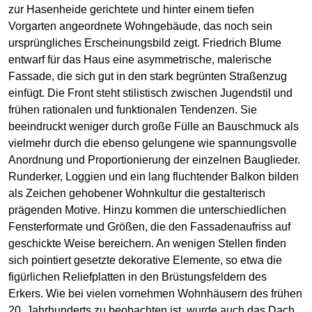
zur Hasenheide gerichtete und hinter einem tiefen
Vorgarten angeordnete Wohngebäude, das noch sein
ursprüngliches Erscheinungsbild zeigt. Friedrich Blume
entwarf für das Haus eine asymmetrische, malerische
Fassade, die sich gut in den stark begrünten Straßenzug
einfügt. Die Front steht stilistisch zwischen Jugendstil und
frühen rationalen und funktionalen Tendenzen. Sie
beeindruckt weniger durch große Fülle an Bauschmuck als
vielmehr durch die ebenso gelungene wie spannungsvolle
Anordnung und Proportionierung der einzelnen Bauglieder.
Runderker, Loggien und ein lang fluchtender Balkon bilden
als Zeichen gehobener Wohnkultur die gestalterisch
prägenden Motive. Hinzu kommen die unterschiedlichen
Fensterformate und Größen, die den Fassadenaufriss auf
geschickte Weise bereichern. An wenigen Stellen finden
sich pointiert gesetzte dekorative Elemente, so etwa die
figürlichen Reliefplatten in den Brüstungsfeldern des
Erkers. Wie bei vielen vornehmen Wohnhäusern des frühen
20. Jahrhunderts zu beobachten ist, wurde auch das Dach