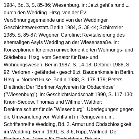
1984, Bd. 3, S. 85-86; Wiesenburg. in: Jetzt geht´s rund ...
durch den Wedding. Hrsg. von der Ev.
Versöhnungsgemeinde und von der Weddinger
Geschichtswerkstatt. Berlin 1984, S. 38-44; Schimmler
1985, S. 85-87; Wegener, Caroline: Revitalisierung des
ehemaligen Asyls Wedding an der Wiesenstraße. in:
Konzeptionen für einen umweltorientierten Wohnungs- und
Städtebau. Hrsg. vom Senator für Bau- und
Wohnungswesen. Berlin 1987, S. 14-18; Dettmer 1988, S.
92; Verloren - gefährdet - geschützt. Baudenkmale in Berlin.
Hrsg. v. Norbert Huse. Berlin 1988, S. 178-179; Peters,
Dietlinde: Der "Berliner Asylverein für Obdachlose"
("Wiesenburg"). in: Geschichtslandschaft 1990, S. 117-130;
Knorr-Siedow, Thomas und Willmer, Walther:
Denkmalschutz für die "Wiesenburg". Überlegungen gegen
die Umwandlung von Wohlfahrt in Reingewinn. in:
Schriftenreihe Wedding, Bd. 2. Armut und Obdachlosigkeit
im Wedding. Berlin 1991, S. 3-6; Ripp, Winfried: Der