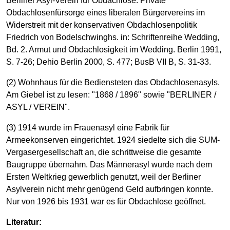
Berliner Asyl-Verein für Obdachlose. Private
Obdachlosenfürsorge eines liberalen Bürgervereins im
Widerstreit mit der konservativen Obdachlosenpolitik
Friedrich von Bodelschwinghs. in: Schriftenreihe Wedding,
Bd. 2. Armut und Obdachlosigkeit im Wedding. Berlin 1991,
S. 7-26; Dehio Berlin 2000, S. 477; BusB VII B, S. 31-33.
(2) Wohnhaus für die Bediensteten das Obdachlosenasyls.
Am Giebel ist zu lesen: "1868 / 1896" sowie "BERLINER /
ASYL / VEREIN".
(3) 1914 wurde im Frauenasyl eine Fabrik für
Armeekonserven eingerichtet. 1924 siedelte sich die SUM-
Vergasergesellschaft an, die schrittweise die gesamte
Baugruppe übernahm. Das Männerasyl wurde nach dem
Ersten Weltkrieg gewerblich genutzt, weil der Berliner
Asylverein nicht mehr genügend Geld aufbringen konnte.
Nur von 1926 bis 1931 war es für Obdachlose geöffnet.
Literatur: