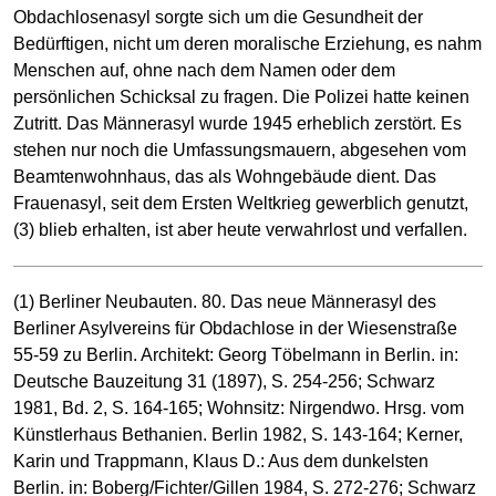
Obdachlosenasyl sorgte sich um die Gesundheit der
Bedürftigen, nicht um deren moralische Erziehung, es nahm
Menschen auf, ohne nach dem Namen oder dem
persönlichen Schicksal zu fragen. Die Polizei hatte keinen
Zutritt. Das Männerasyl wurde 1945 erheblich zerstört. Es
stehen nur noch die Umfassungsmauern, abgesehen vom
Beamtenwohnhaus, das als Wohngebäude dient. Das
Frauenasyl, seit dem Ersten Weltkrieg gewerblich genutzt,
(3) blieb erhalten, ist aber heute verwahrlost und verfallen.
(1) Berliner Neubauten. 80. Das neue Männerasyl des
Berliner Asylvereins für Obdachlose in der Wiesenstraße
55-59 zu Berlin. Architekt: Georg Töbelmann in Berlin. in:
Deutsche Bauzeitung 31 (1897), S. 254-256; Schwarz
1981, Bd. 2, S. 164-165; Wohnsitz: Nirgendwo. Hrsg. vom
Künstlerhaus Bethanien. Berlin 1982, S. 143-164; Kerner,
Karin und Trappmann, Klaus D.: Aus dem dunkelsten
Berlin. in: Boberg/Fichter/Gillen 1984, S. 272-276; Schwarz