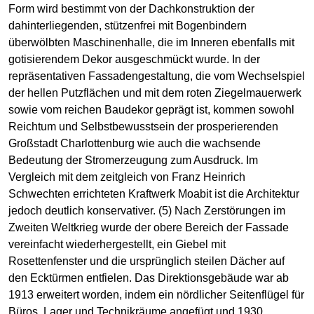
Form wird bestimmt von der Dachkonstruktion der
dahinterliegenden, stützenfrei mit Bogenbindern
überwölbten Maschinenhalle, die im Inneren ebenfalls mit
gotisierendem Dekor ausgeschmückt wurde. In der
repräsentativen Fassadengestaltung, die vom Wechselspiel
der hellen Putzflächen und mit dem roten Ziegelmauerwerk
sowie vom reichen Baudekor geprägt ist, kommen sowohl
Reichtum und Selbstbewusstsein der prosperierenden
Großstadt Charlottenburg wie auch die wachsende
Bedeutung der Stromerzeugung zum Ausdruck. Im
Vergleich mit dem zeitgleich von Franz Heinrich
Schwechten errichteten Kraftwerk Moabit ist die Architektur
jedoch deutlich konservativer. (5) Nach Zerstörungen im
Zweiten Weltkrieg wurde der obere Bereich der Fassade
vereinfacht wiederhergestellt, ein Giebel mit
Rosettenfenster und die ursprünglich steilen Dächer auf
den Ecktürmen entfielen. Das Direktionsgebäude war ab
1913 erweitert worden, indem ein nördlicher Seitenflügel für
Büros, Lager und Technikräume angefügt und 1930