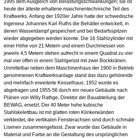
1995 dem Ausgleich von Belastungsschwankungen; sie ist
heute der älteste erhaltene maschinentechnische Teil des
Kraftwerks. Anfang der 1920er Jahre hatte der schwedische
Ingenieur Johannes Karl Ruths die Behälter entwickelt, in
denen Wasserdampf gespeichert und bei Bedarfsspitzen
wieder abgegeben werden konnte. Die 16 Stahlzylinder mit
einer Höhe von 21 Metern und einem Durchmesser von
jeweils 4,5 Metern stehen aufrecht in einem Quadrat zu vier
mal vier offen in einem Stahlgerüst mit zwei Bockkränen.
Unmittelbar neben dem Maschinenhaus der 1900 in Betrieb
genommenen Kraftwerksanlage stand das dazu gehörende
und mehrfach erweiterte Kesselhaus. 1952 wurde es
abgetragen und 1955-56 durch ein neues Gebäude nach
Plänen von Willy Rathge, Direktor der Bauabteilung der
BEWAG, ersetzt. Der 40 Meter hohe kubische
Stahlskelettbau ist mit glatten roten Klinkerwänden
verkleidet, die vertikalen Fensterachsen sind durch schmale
Lisenen zusammengefasst. Zwar wurde das Gebäude in
Material und Farbe an die Gestaltung des ursprünglichen