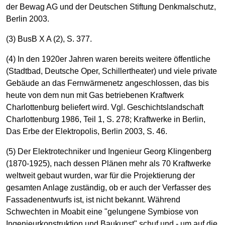
der Bewag AG und der Deutschen Stiftung Denkmalschutz,
Berlin 2003.
(3) BusB X A (2), S. 377.
(4) In den 1920er Jahren waren bereits weitere öffentliche
(Stadtbad, Deutsche Oper, Schillertheater) und viele private
Gebäude an das Fernwärmenetz angeschlossen, das bis
heute von dem nun mit Gas betriebenen Kraftwerk
Charlottenburg beliefert wird. Vgl. Geschichtslandschaft
Charlottenburg 1986, Teil 1, S. 278; Kraftwerke in Berlin,
Das Erbe der Elektropolis, Berlin 2003, S. 46.
(5) Der Elektrotechniker und Ingenieur Georg Klingenberg
(1870-1925), nach dessen Plänen mehr als 70 Kraftwerke
weltweit gebaut wurden, war für die Projektierung der
gesamten Anlage zuständig, ob er auch der Verfasser des
Fassadenentwurfs ist, ist nicht bekannt. Während
Schwechten in Moabit eine "gelungene Symbiose von
Ingenieurkonstruktion und Baukunst" schuf und - um auf die